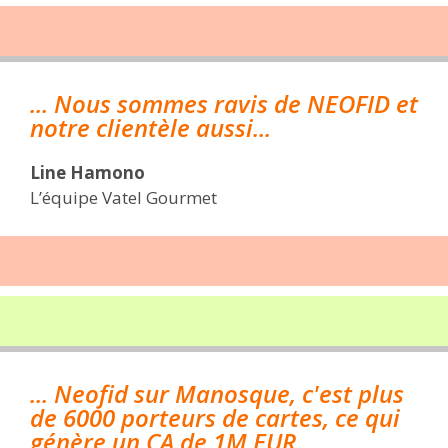
... Nous sommes ravis de NEOFID et
notre clientèle aussi...
Line Hamono
L’équipe Vatel Gourmet
... Neofid sur Manosque, c'est plus
de 6000 porteurs de cartes, ce qui
génère un CA de 1M EUR...